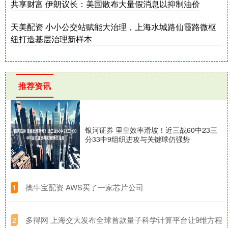
共享财富 伊朗议长：美国散布大量假消息以抑制油价
天美配资 小小公交站赋能大治理，上海水城路仙霞路微枢
纽打造基层治理新样本
推荐资讯
银河证券 里皇效率滑坡！近三战60中23三
分33中9组织进攻与关键球仍强势
​擒牛宝配资 AWS买了一家芯片公司
1
​多得网 上海交大发布全球首款量子科学计算平台让9维方程
2