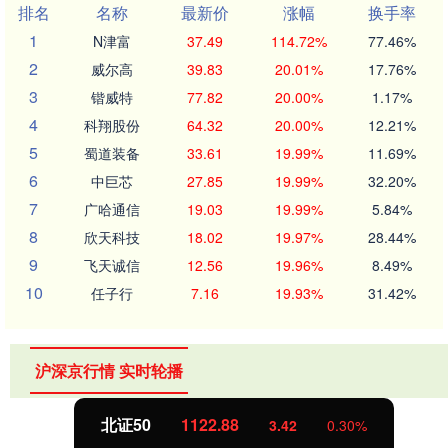
排名
名称
最新价
涨幅
换手率
1
N津富
37.49
114.72%
77.46%
2
威尔高
39.83
20.01%
17.76%
3
锴威特
77.82
20.00%
1.17%
4
科翔股份
64.32
20.00%
12.21%
5
蜀道装备
33.61
19.99%
11.69%
6
中巨芯
27.85
19.99%
32.20%
7
广哈通信
19.03
19.99%
5.84%
8
欣天科技
18.02
19.97%
28.44%
9
飞天诚信
12.56
19.96%
8.49%
10
任子行
7.16
19.93%
31.42%
沪深京行情 实时轮播
北证50
1122.88
3.42
0.30%