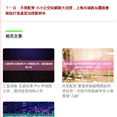
下一篇：
天美配资 小小公交站赋能大治理，上海水城路仙霞路微
枢纽打造基层治理新样本
相关文章
汇盈策略 五菱缤果 Pro 申报图
尚竞配资 董璇佟丽娅晒携娃同
公布，圆润造型纯电小车
游合照！关悦与佟丽娅争夺小酒
窝做“儿媳”