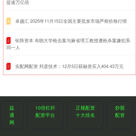
提速万亿倍
​卓越汇 2025年11月15日全国主要批发市场芦柑价格行情
3
​钜阵资本 布朗大学枪击案与麻省理工教授遭枪杀案嫌犯系
4
同一人
​实配网配资 邦彦技术：12月5日获融资买入404.43万元
5
益
10倍杠杆
正规配资
炒股
通
配资平台
十大排名
配资
网