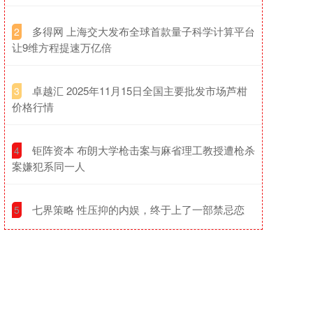
​多得网 上海交大发布全球首款量子科学计算平台
2
让9维方程提速万亿倍
​卓越汇 2025年11月15日全国主要批发市场芦柑
3
价格行情
​钜阵资本 布朗大学枪击案与麻省理工教授遭枪杀
4
案嫌犯系同一人
​七界策略 性压抑的内娱，终于上了一部禁忌恋
5