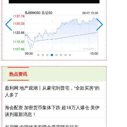
热点资讯
盈利网 地产观潮丨从豪宅到普宅，“全款买房”的
人多了
海会配资 加密货币集体下跌 超16万人爆仓 美伊
谈判最新消息！
兴启网 中国代表安理会严厉驳斥日方