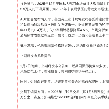
报告显示，2025年12月美国私人部门非农就业人数新增4.
2.9万人的下滑局面，为2025年末表现承压的劳动力市场
ADP报告发布两天后，美国劳工统计局将发布备受关注的非
将是僵局解决后首次按时发布该报告。据道琼斯调查的经济学家
年11月的6.4万人，失业率预计将微降至4.5%。市场分析
若后续非农数据呼应这一信号，或进一步强化美联储上半年
截至发稿，伦敦银现货价格跌逾5%，纽约期银价格跌近4%
上期所发布风险提示
1月7日晚间，上期所发布公告称，近期国际形势复杂多变
风险防范工作，理性投资，共同维护市场平稳运行。
同时，针对白银期货、沪锡期货相关合约指盈配资网，上期
交易手续费方面，自2026年1月9日交易（即1月8日夜盘
万分之二点五；沪锡期货SN2602合约日内平今仓交易手续费