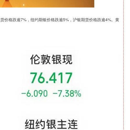
货价格跌逾7%，纽约期银价格跌逾5%，沪银期货价格跌逾4%。黄