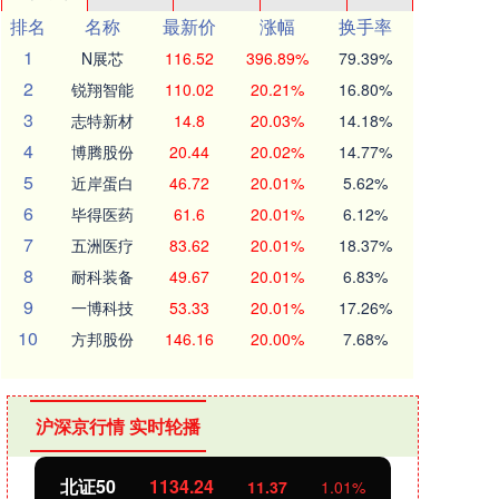
排名
名称
最新价
涨幅
换手率
1
N展芯
116.52
396.89%
79.39%
2
锐翔智能
110.02
20.21%
16.80%
3
志特新材
14.8
20.03%
14.18%
4
博腾股份
20.44
20.02%
14.77%
5
近岸蛋白
46.72
20.01%
5.62%
6
毕得医药
61.6
20.01%
6.12%
7
五洲医疗
83.62
20.01%
18.37%
8
耐科装备
49.67
20.01%
6.83%
9
一博科技
53.33
20.01%
17.26%
10
方邦股份
146.16
20.00%
7.68%
沪深京行情 实时轮播
北证50
1134.24
创业
11.37
1.01%