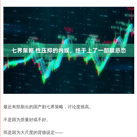
最近有部新出的国产剧七界策略，讨论度很高。
不是因为质量好或不好。
而是因为大尺度的背德设定——