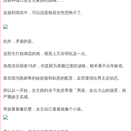
找各种借口去女主家蹭吃蹭喝……
这放到现实中，可以说是独居女性恐怖片了。
此外，矛盾的是。
这部主打姐弟恋的戏，视觉上又在弱化这一点。
虽然演员相差19岁，但是因为美颜过度的滤镜，根本看不出年龄差。
甚至因为陈妍希的娃娃脸和刻意的配音，反而显得比男主还幼态。
所以从一开始，女主跑到乡下执意带着「男孩」走出大山的场景，就
严重缺乏实感。
男孩看着像巨婴，女主自己看着就像个小孩。