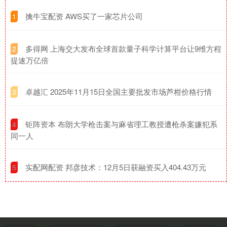
​擒牛宝配资 AWS买了一家芯片公司
1
​多得网 上海交大发布全球首款量子科学计算平台让9维方程
2
提速万亿倍
​卓越汇 2025年11月15日全国主要批发市场芦柑价格行情
3
​钜阵资本 布朗大学枪击案与麻省理工教授遭枪杀案嫌犯系
4
同一人
​实配网配资 邦彦技术：12月5日获融资买入404.43万元
5