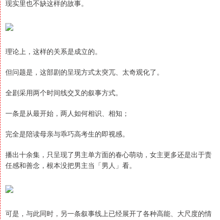
现实里也不缺这样的故事。
理论上，这样的关系是成立的。
但问题是，这部剧的呈现方式太突兀、太奇观化了。
全剧采用两个时间线交叉的叙事方式。
一条是从最开始，两人如何相识、相知；
完全是陪读母亲与乖巧高考生的即视感。
播出十余集，只呈现了男主单方面的春心萌动，女主更多还是出于责
任感和善念，根本没把男主当「男人」看。
可是，与此同时，另一条叙事线上已经展开了各种高能、大尺度的情