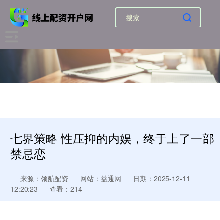
七界策略 性压抑的内娱，终于上了一部
禁忌恋
来源：领航配资
网站：益通网
日期：2025-12-11
12:20:23
查看：214