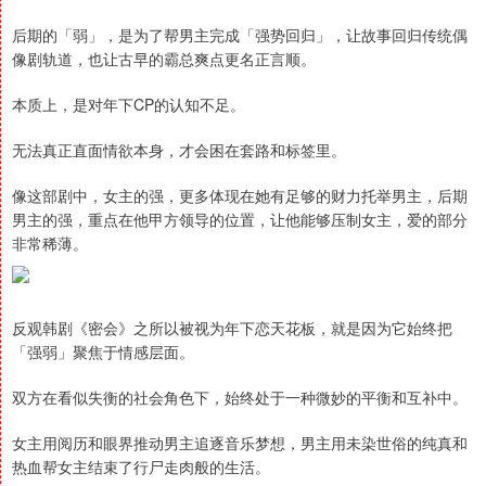
后期的「弱」，是为了帮男主完成「强势回归」，让故事回归传统偶
像剧轨道，也让古早的霸总爽点更名正言顺。
本质上，是对年下CP的认知不足。
无法真正直面情欲本身，才会困在套路和标签里。
像这部剧中，女主的强，更多体现在她有足够的财力托举男主，后期
男主的强，重点在他甲方领导的位置，让他能够压制女主，爱的部分
非常稀薄。
反观韩剧《密会》之所以被视为年下恋天花板，就是因为它始终把
「强弱」聚焦于情感层面。
双方在看似失衡的社会角色下，始终处于一种微妙的平衡和互补中。
女主用阅历和眼界推动男主追逐音乐梦想，男主用未染世俗的纯真和
热血帮女主结束了行尸走肉般的生活。