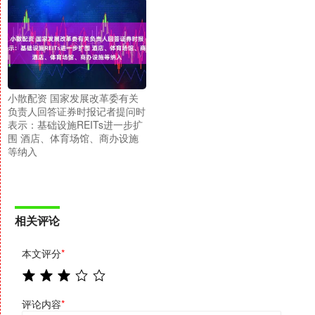
小散配资 国家发展改革委有关
负责人回答证券时报记者提问时
表示：基础设施REITs进一步扩
围 酒店、体育场馆、商办设施
等纳入
相关评论
本文评分
*
评论内容
*