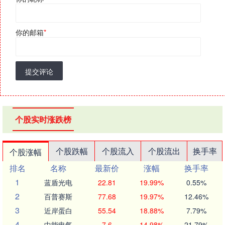
你的邮箱
*
提交评论
个股实时涨跌榜
个股跌幅
个股流入
个股流出
换手率
个股涨幅
排名
名称
最新价
涨幅
换手率
1
蓝盾光电
22.81
19.99%
0.55%
2
百普赛斯
77.68
19.97%
12.46%
3
近岸蛋白
55.54
18.88%
7.79%
4
中能电气
7.6
14.98%
21.79%