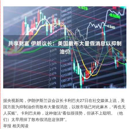
据央视新闻，伊朗伊斯兰议会议长卡利巴夫27日在社交媒体上说，美
国方面为抑制油价而散布大量假消息，以致市场已对此麻木，“再也无
人买账”。卡利巴夫称，这种做法“看似很强势，但谈不上聪明。（他
们）太早用掉了散布假消息这张牌”。
举报 相关阅读