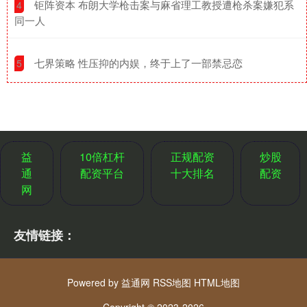
​钜阵资本 布朗大学枪击案与麻省理工教授遭枪杀案嫌犯系
4
同一人
​七界策略 性压抑的内娱，终于上了一部禁忌恋
5
益
10倍杠杆
正规配资
炒股
通
配资平台
十大排名
配资
网
友情链接：
Powered by
益通网
RSS地图
HTML地图
Copyright
© 2023-2026