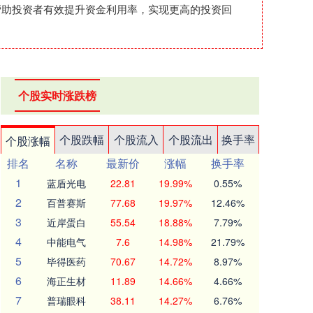
帮助投资者有效提升资金利用率，实现更高的投资回
个股实时涨跌榜
个股跌幅
个股流入
个股流出
换手率
个股涨幅
排名
名称
最新价
涨幅
换手率
1
蓝盾光电
22.81
19.99%
0.55%
2
百普赛斯
77.68
19.97%
12.46%
3
近岸蛋白
55.54
18.88%
7.79%
4
中能电气
7.6
14.98%
21.79%
5
毕得医药
70.67
14.72%
8.97%
6
海正生材
11.89
14.66%
4.66%
7
普瑞眼科
38.11
14.27%
6.76%