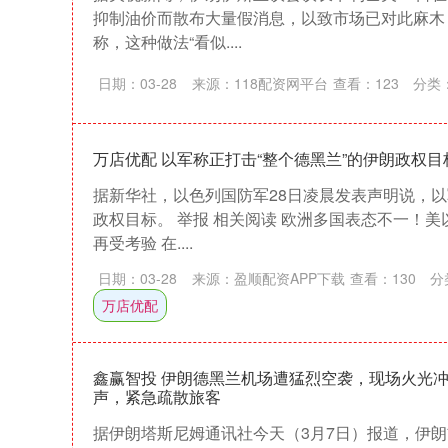
抑制油价而散布大量假消息，以致市场已对此麻木，
称，这种做法“看似....
日期：03-28
来源：118配资网平台
查看：
123
分类
万店优配 以军称正打击“整个德黑兰”的伊朗政权目
据新华社，以色列国防军28日凌晨发表声明说，以
深证成指
14148.86
7.87
0.20%
-162.15
政权目标。 举报 相关阅读 欧洲多国表态不一！
再受考验 在....
日期：03-28
来源：盈顺配资APP下载
查看：
130
分
万店优配
鑫赢智投 伊朗德黑兰机场遭猛烈空袭，现场火光
声，紧急疏散旅客
据伊朗塔斯尼姆通讯社今天（3月7日）报道，伊