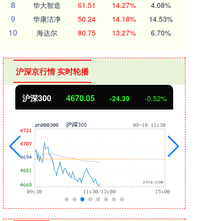
8
华大智造
61.51
14.27%
4.08%
9
华康洁净
50.24
14.18%
14.53%
10
海达尔
80.75
13.27%
6.70%
沪深京行情 实时轮播
北证50
1125.45
创业
-8.79
-0.78%