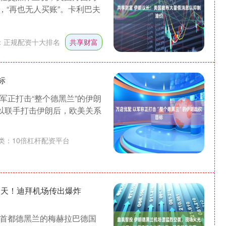
“再也无人买账”。卡利巴夫
：
正规配资十大排名
共享财富
标
军正打击“整个德黑兰”的伊朗
沪深300
4670.05
-1.13%
-24.39
-0.52%
美以联手打击伊朗后，欧美关系
类：
10倍杠杆配资平台
冲天！迪拜机场传出爆炸
朗首都德黑兰的梅赫拉巴德国