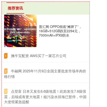
推荐资讯
普汇网 OPPO彻底“摊牌了”，
16GB+512GB跌至2294元，
7000mAh+IPX9防水
​擒牛宝配资 AWS买了一家芯片公司
1
​牛融网 2025年11月9日全国主要批发市场羊肉价
2
格行情
​点登富 日本又发生6.6级地震！此前发生7.6级强
3
震，后续或有更大地震！核污染水排海已暂停，中国
大使馆紧急提醒