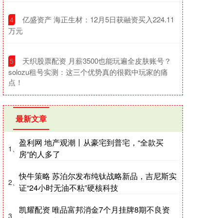
​亿盛资产 海正生材：12月5日获融资买入224.11
4
万元
​天织股票配资 月薪3500也能玩遍全皮肤账号？
5
solozu租号实测：这三个优势真的很戳中玩家的痛
点！
最新文章
盈利网 地产观潮丨从豪宅到普宅，“全款买
1、
房”的人多了
快牛策略 苏泊尔发布纯钛战略新品，吉尼斯实
2、
证“24小时无油不粘”硬核科技
凯耀配资 唯品富邦消金7个月挂牌8期不良资
3、