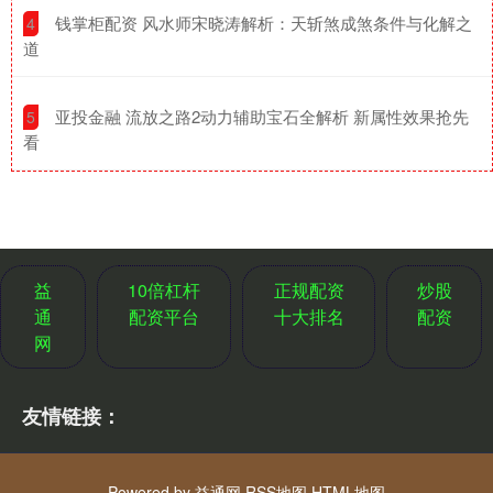
​钱掌柜配资 风水师宋晓涛解析：天斩煞成煞条件与化解之
4
道
​亚投金融 流放之路2动力辅助宝石全解析 新属性效果抢先
5
看
益
10倍杠杆
正规配资
炒股
通
配资平台
十大排名
配资
网
友情链接：
Powered by
益通网
RSS地图
HTML地图