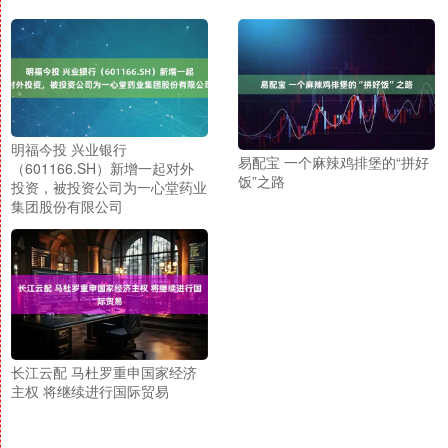
明福今投 兴业银行
易配宝 一个麻辣鸡排堡的“拼好
（601166.SH）新增一起对外
饭”之路
投资，被投资公司为一心堂药业
集团股份有限公司
长江云配 马杜罗重申国家经济
主权 将继续进行国际贸易