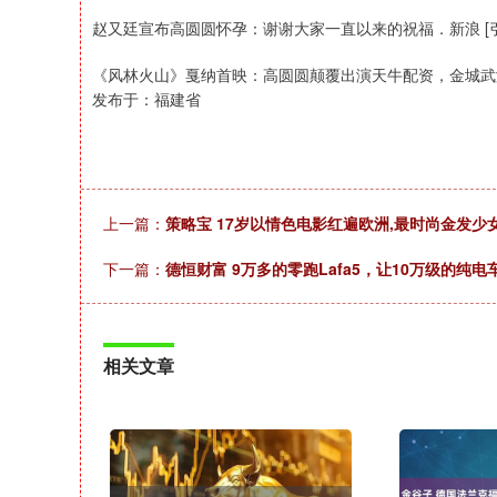
赵又廷宣布高圆圆怀孕：谢谢大家一直以来的祝福．新浪 [引用日
《风林火山》戛纳首映：高圆圆颠覆出演天牛配资，金城武演绎复杂人
发布于：福建省
上一篇：
策略宝 17岁以情色电影红遍欧洲,最时尚金发
下一篇：
德恒财富 ​9万多的零跑Lafa5，让10万级的纯
相关文章