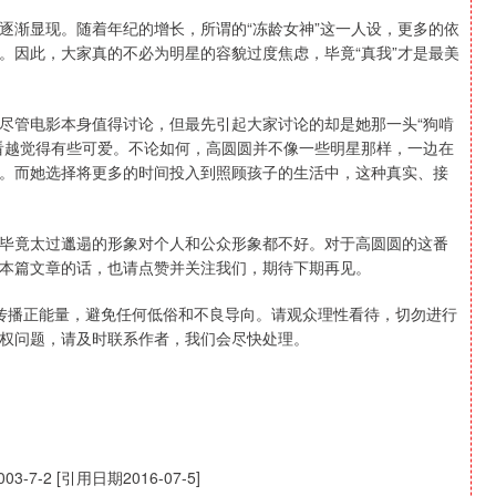
逐渐显现。随着年纪的增长，所谓的“冻龄女神”这一人设，更多的依
。因此，大家真的不必为明星的容貌过度焦虑，毕竟“真我”才是最美
尽管电影本身值得讨论，但最先引起大家讨论的却是她那一头“狗啃
看越觉得有些可爱。不论如何，高圆圆并不像一些明星那样，一边在
。而她选择将更多的时间投入到照顾孩子的生活中，这种真实、接
毕竟太过邋遢的形象对个人和公众形象都不好。对于高圆圆的这番
本篇文章的话，也请点赞并关注我们，期待下期再见。
在传播正能量，避免任何低俗和不良导向。请观众理性看待，切勿进行
权问题，请及时联系作者，我们会尽快处理。
2 [引用日期2016-07-5]