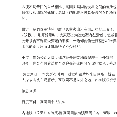
即便不与昔日的自己相比，高圆圆与同龄女星之间的差距也
赖化妆和滤镜的修饰，素颜下的她也不过是普通的女性模样
的。
最近，高圆圆主演的电影《风林火山》在国庆档期上映了。
式刘海”。刚开始看时，大家还以为这造型有些滑稽，但越
公开场合宣称接受变老的事实，一边却偷偷进行整形和医美
地气的态度反而让她赢得了不少粉丝。
不过，作为公众人物，偶尔还是需要稍微整理一下外貌的，
改变，你又有何看法呢？欢迎在评论区分享你的意见，喜欢
[免责声明]：本文所有时间、过程和图片均来自网络，旨
人身攻击或主观臆断。互联网不是法外之地。如有版权或侵
信息来源：
百度百科：高圆圆个人资料
内地版《倚天》今晚亮相 高圆圆倾情演绎周芷若．新浪．2003-7-