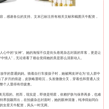
容，感谢各位的支持。文末已标注所有相关文献和截图天牛配资，
人心中的“女神”。她的海报不仅是街头巷尾杂志封面的常客，更是让
梦中情人”，无论谁看了都会觉得她的美是那么清新动人。
子放学的普通妈妈。骑着自行车接孩子时，她被网友评论为“在人群中
出了岁月的痕迹，皮肤略显暗沉，头发微微分叉，穿着也和普通人没
整个人显得有些疲惫。
完美无瑕的。然而，现实是，即便是明星，依赖护肤与保养再多，也难
特界脱颖而出，在拍摄杂志封面时，她的眼神清澈，纯净得如同白
的女星天牛配资，风头一时无两。