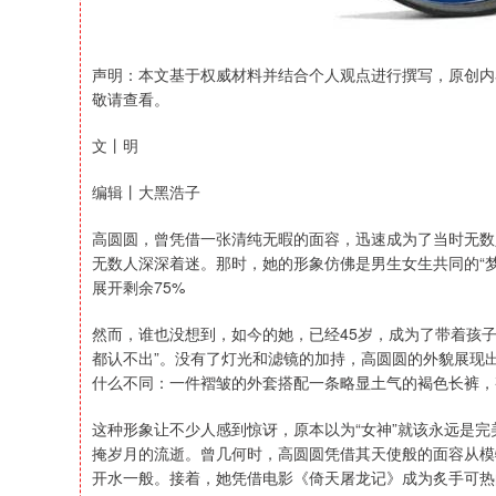
声明：本文基于权威材料并结合个人观点进行撰写，原创内
敬请查看。
文丨明
编辑丨大黑浩子
高圆圆，曾凭借一张清纯无暇的面容，迅速成为了当时无数
无数人深深着迷。那时，她的形象仿佛是男生女生共同的“
展开剩余75%
然而，谁也没想到，如今的她，已经45岁，成为了带着孩
都认不出”。没有了灯光和滤镜的加持，高圆圆的外貌展现
什么不同：一件褶皱的外套搭配一条略显土气的褐色长裤，
这种形象让不少人感到惊讶，原本以为“女神”就该永远是
掩岁月的流逝。曾几何时，高圆圆凭借其天使般的面容从模
开水一般。接着，她凭借电影《倚天屠龙记》成为炙手可热