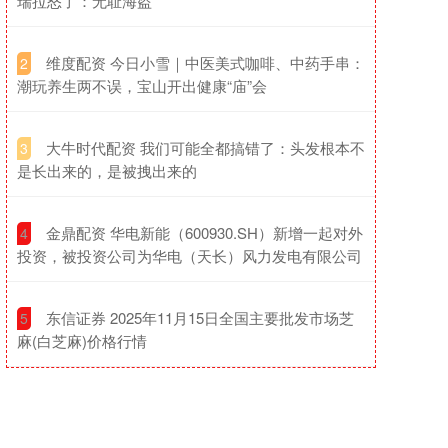
瑞拉怒了：无耻海盗
​维度配资 今日小雪｜中医美式咖啡、中药手串：
2
潮玩养生两不误，宝山开出健康“庙”会
​大牛时代配资 我们可能全都搞错了：头发根本不
3
是长出来的，是被拽出来的
​金鼎配资 华电新能（600930.SH）新增一起对外
4
投资，被投资公司为华电（天长）风力发电有限公司
​东信证券 2025年11月15日全国主要批发市场芝
5
麻(白芝麻)价格行情