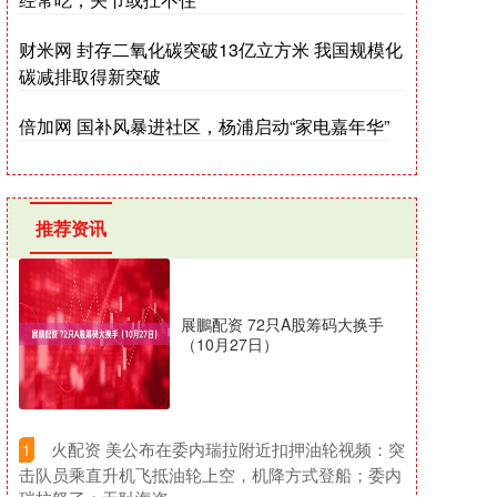
财米网 封存二氧化碳突破13亿立方米 我国规模化
碳减排取得新突破
倍加网 国补风暴进社区，杨浦启动“家电嘉年华”
推荐资讯
展鵬配资 72只A股筹码大换手
（10月27日）
​火配资 美公布在委内瑞拉附近扣押油轮视频：突
1
击队员乘直升机飞抵油轮上空，机降方式登船；委内