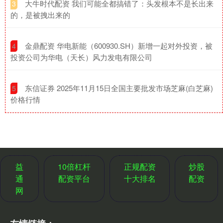
​大牛时代配资 我们可能全都搞错了：头发根本不是长出来
3
的，是被拽出来的
​金鼎配资 华电新能（600930.SH）新增一起对外投资，被
4
投资公司为华电（天长）风力发电有限公司
​东信证券 2025年11月15日全国主要批发市场芝麻(白芝麻)
5
价格行情
益
10倍杠杆
正规配资
炒股
通
配资平台
十大排名
配资
网