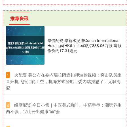
推荐资讯
华信配资 华新水泥遭Conch International
Holdings(HK)Limited减持838.06万股 每股
作价约17.31港元
​火配资 美公布在委内瑞拉附近扣押油轮视频：突击队员乘
1
直升机飞抵油轮上空，机降方式登船；委内瑞拉怒了：无耻海
盗
​维度配资 今日小雪｜中医美式咖啡、中药手串：潮玩养生
2
两不误，宝山开出健康“庙”会