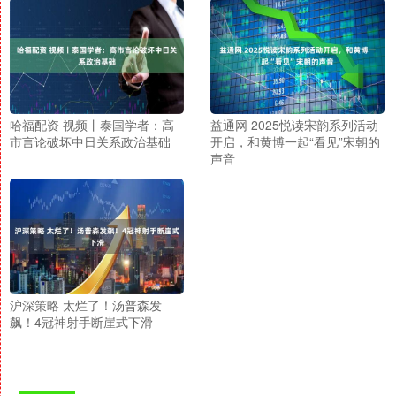
哈福配资 视频丨泰国学者：高
益通网 2025悦读宋韵系列活动
市言论破坏中日关系政治基础
开启，和黄博一起“看见”宋朝的
声音
沪深策略 太烂了！汤普森发
飙！4冠神射手断崖式下滑