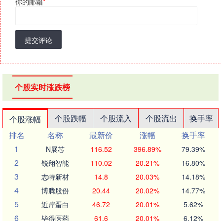
你的邮箱
*
提交评论
个股实时涨跌榜
个股跌幅
个股流入
个股流出
换手率
个股涨幅
排名
名称
最新价
涨幅
换手率
1
N展芯
116.52
396.89%
79.39%
2
锐翔智能
110.02
20.21%
16.80%
3
志特新材
14.8
20.03%
14.18%
4
博腾股份
20.44
20.02%
14.77%
5
近岸蛋白
46.72
20.01%
5.62%
6
毕得医药
61.6
20.01%
6.12%