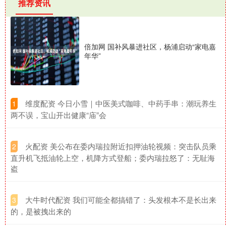
推荐资讯
倍加网 国补风暴进社区，杨浦启动“家电嘉
年华”
​维度配资 今日小雪｜中医美式咖啡、中药手串：潮玩养生
1
两不误，宝山开出健康“庙”会
​火配资 美公布在委内瑞拉附近扣押油轮视频：突击队员乘
2
直升机飞抵油轮上空，机降方式登船；委内瑞拉怒了：无耻海
盗
​大牛时代配资 我们可能全都搞错了：头发根本不是长出来
3
的，是被拽出来的