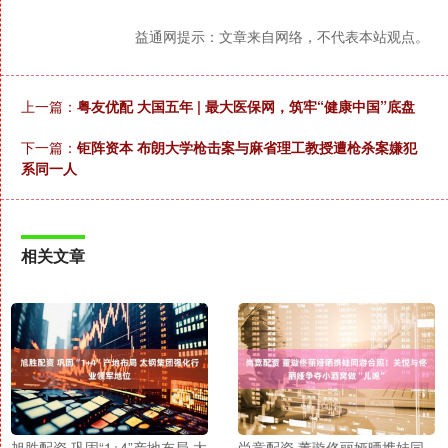
益通网提示：文章来自网络，不代表本站观点。
上一篇：
粤友优配 大国五年 | 最大医保网，筑牢“健康中国”底盘
下一篇：
钜阵资本 布朗大学枪击案与麻省理工教授遭枪杀案嫌犯
系同一人
相关文章
旭胜配资 巩固“1+4”产地布局 太
尚竞配资 董璇佟丽娅晒携娃同