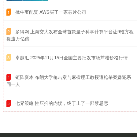
​擒牛宝配资 AWS买了一家芯片公司
1
​多得网 上海交大发布全球首款量子科学计算平台让9维方程
2
提速万亿倍
​卓越汇 2025年11月15日全国主要批发市场芦柑价格行情
3
​钜阵资本 布朗大学枪击案与麻省理工教授遭枪杀案嫌犯系
4
同一人
​七界策略 性压抑的内娱，终于上了一部禁忌恋
5