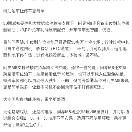
辅助泊车让停车更简单
30颗感知硬件和大数据软件算法支撑下，问界M8还具备车位到车位领
航辅助，和多种泊车功能展鹏配资，开车停车更智能、便捷。
目前问界M8车位到车位功能已经适配50多万个停车场，行驶过程中其
可自主通过闸机、收费站（ETC通道）、环岛，并可以掉头，适用地
面和地下停车场，过程流畅没断点，体验感非常不错。
问界M8支持跨楼层泊车辅助等功能。值得一提的是，问界M8还支持
跨路沿车位泊车，如果路沿低于10厘米，也可以平稳入位避免剐蹭。
特殊车位都可以自动停入驶出，正向、侧向等普通车位对问界M8来说
更是简单很多，让新手司机不必因为车位不好停而犯愁。
大空间和多功能座椅让乘坐更舒适
无论是增程版，还是纯电版，问界M8均提供5座和6座设计，并可以通
过组合实现2、3、4、5、6座不同布局，适用不同使用环境，乘坐更
舒适，搬家也是好手。