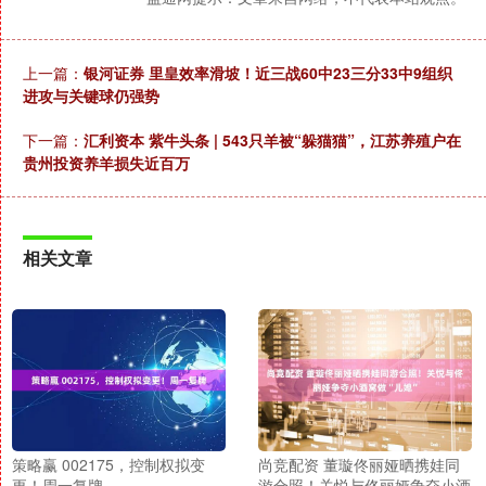
上一篇：
银河证券 里皇效率滑坡！近三战60中23三分33中9组织
进攻与关键球仍强势
下一篇：
汇利资本 紫牛头条 | 543只羊被“躲猫猫”，江苏养殖户在
贵州投资养羊损失近百万
相关文章
策略赢 002175，控制权拟变
尚竞配资 董璇佟丽娅晒携娃同
更！周一复牌
游合照！关悦与佟丽娅争夺小酒