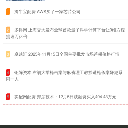
​擒牛宝配资 AWS买了一家芯片公司
1
​多得网 上海交大发布全球首款量子科学计算平台让9维方程
2
提速万亿倍
​卓越汇 2025年11月15日全国主要批发市场芦柑价格行情
3
​钜阵资本 布朗大学枪击案与麻省理工教授遭枪杀案嫌犯系
4
同一人
​实配网配资 邦彦技术：12月5日获融资买入404.43万元
5