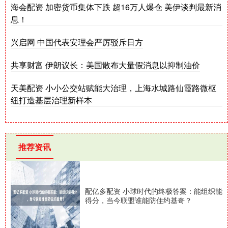
海会配资 加密货币集体下跌 超16万人爆仓 美伊谈判最新消
息！
兴启网 中国代表安理会严厉驳斥日方
共享财富 伊朗议长：美国散布大量假消息以抑制油价
天美配资 小小公交站赋能大治理，上海水城路仙霞路微枢
纽打造基层治理新样本
推荐资讯
配亿多配资 小球时代的终极答案：能组织能
得分，当今联盟谁能防住约基奇？