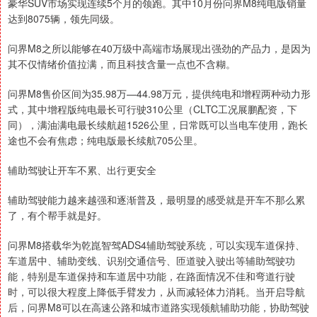
豪华SUV市场实现连续5个月的领跑。其中10月份问界M8纯电版销量
达到8075辆，领先同级。
问界M8之所以能够在40万级中高端市场展现出强劲的产品力，是因为
其不仅情绪价值拉满，而且科技含量一点也不含糊。
问界M8售价区间为35.98万—44.98万元，提供纯电和增程两种动力形
式，其中增程版纯电最长可行驶310公里（CLTC工况展鹏配资，下
同），满油满电最长续航超1526公里，日常既可以当电车使用，跑长
途也不会有焦虑；纯电版最长续航705公里。
辅助驾驶让开车不累、出行更安全
辅助驾驶能力越来越强和逐渐普及，最明显的感受就是开车不那么累
了，有个帮手就是好。
问界M8搭载华为乾崑智驾ADS4辅助驾驶系统，可以实现车道保持、
车道居中、辅助变线、识别交通信号、匝道驶入驶出等辅助驾驶功
能，特别是车道保持和车道居中功能，在路面情况不佳和弯道行驶
时，可以很大程度上降低手臂发力，从而减轻体力消耗。当开启导航
后，问界M8可以在高速公路和城市道路实现领航辅助功能，协助驾驶