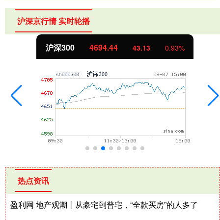
沪深京行情 实时轮播
北证50
1134.24
11.37
1.01%
热点资讯
盈利网 地产观潮丨从豪宅到普宅，“全款买房”的人多了