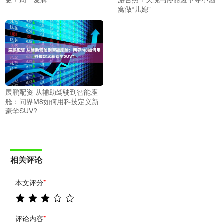
窝做“儿媳”
展鹏配资 从辅助驾驶到智能座
舱：问界M8如何用科技定义新
豪华SUV?
相关评论
本文评分
*
评论内容
*