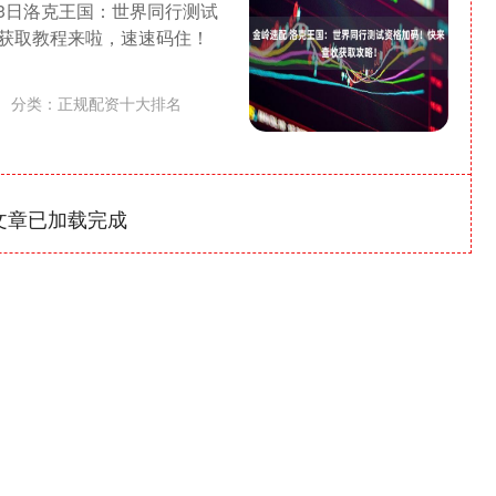
23日洛克王国：世界同行测试
获取教程来啦，速速码住！
分类：
正规配资十大排名
文章已加载完成
北证50
1122.88
-0.15%
3.42
0.30%