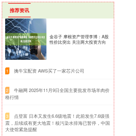
推荐资讯
金谷子 摩根资产管理李博：A股
性价比突出 关注两大投资方向
​擒牛宝配资 AWS买了一家芯片公司
1
​牛融网 2025年11月9日全国主要批发市场羊肉价
2
格行情
​点登富 日本又发生6.6级地震！此前发生7.6级强
3
震，后续或有更大地震！核污染水排海已暂停，中国
大使馆紧急提醒