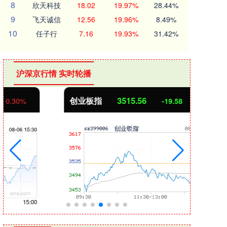
8
欣天科技
18.02
19.97%
28.44%
9
飞天诚信
12.56
19.96%
8.49%
10
任子行
7.16
19.93%
31.42%
沪深京行情 实时轮播
创业板指
3515.56
基金
-19.58
-0.55%