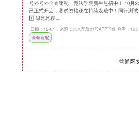
号外号外金岭速配，魔法学院新生热招中！ 10月
已正式开启，测试资格还在持续发放中！同行测试
1️⃣ 绿泡泡搜....
日期：12-04
来源：北京配资炒股APP下载
查看：
165
金领速配
益通网
沪深300
4651.31
-34.08
-0.24%
-6.85