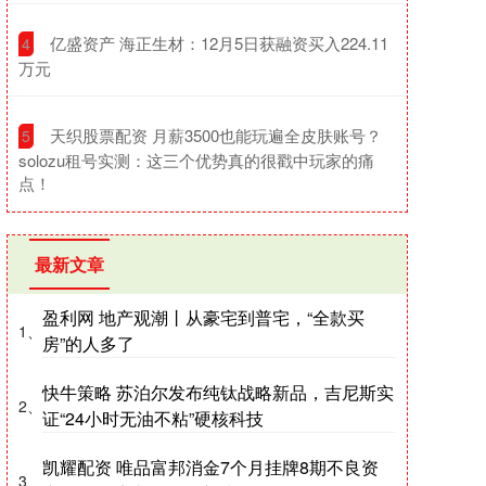
​亿盛资产 海正生材：12月5日获融资买入224.11
4
万元
​天织股票配资 月薪3500也能玩遍全皮肤账号？
5
solozu租号实测：这三个优势真的很戳中玩家的痛
点！
最新文章
盈利网 地产观潮丨从豪宅到普宅，“全款买
1、
房”的人多了
快牛策略 苏泊尔发布纯钛战略新品，吉尼斯实
2、
证“24小时无油不粘”硬核科技
凯耀配资 唯品富邦消金7个月挂牌8期不良资
3、