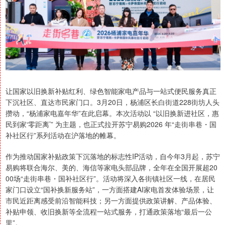
让国家以旧换新补贴红利、绿色智能家电产品与一站式便民服务真正
下沉社区、直达市民家门口。3月20日，杨浦区长白街道228街坊人头
攒动，“杨浦家电嘉年华”在此启幕。本次活动以 “以旧换新进社区，惠
民到家‘零距离’” 为主题，也正式拉开苏宁易购2026 年“走街串巷・国
补社区行”系列活动在沪落地的帷幕。
作为推动国家补贴政策下沉落地的标志性IP活动，自今年3月起，苏宁
易购将联合海尔、美的、海信等家电头部品牌，全年在全国开展超20
00场“走街串巷・国补社区行”。活动将深入各街镇社区一线，在居民
家门口设立“国补换新服务站”，一方面搭建AI家电首发体验场景，让
市民近距离感受前沿智能科技；另一方面提供政策讲解、产品体验、
补贴申领、收旧换新等全流程一站式服务，打通政策落地“最后一公
里”。