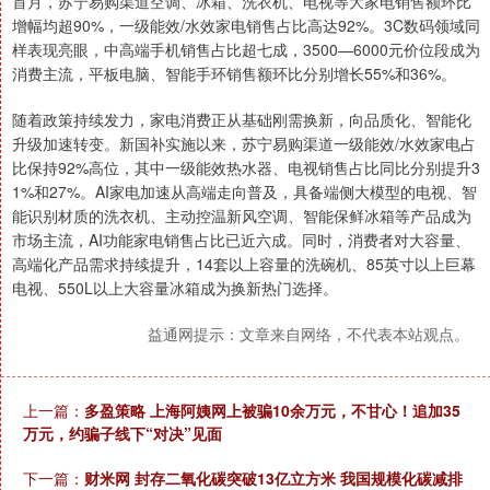
首月，苏宁易购渠道空调、冰箱、洗衣机、电视等大家电销售额环比
增幅均超90%，一级能效/水效家电销售占比高达92%。3C数码领域同
样表现亮眼，中高端手机销售占比超七成，3500—6000元价位段成为
消费主流，平板电脑、智能手环销售额环比分别增长55%和36%。
随着政策持续发力，家电消费正从基础刚需换新，向品质化、智能化
升级加速转变。新国补实施以来，苏宁易购渠道一级能效/水效家电占
比保持92%高位，其中一级能效热水器、电视销售占比同比分别提升3
1%和27%。AI家电加速从高端走向普及，具备端侧大模型的电视、智
能识别材质的洗衣机、主动控温新风空调、智能保鲜冰箱等产品成为
市场主流，AI功能家电销售占比已近六成。同时，消费者对大容量、
高端化产品需求持续提升，14套以上容量的洗碗机、85英寸以上巨幕
电视、550L以上大容量冰箱成为换新热门选择。
益通网提示：文章来自网络，不代表本站观点。
上一篇：
多盈策略 上海阿姨网上被骗10余万元，不甘心！追加35
万元，约骗子线下“对决”见面
下一篇：
财米网 封存二氧化碳突破13亿立方米 我国规模化碳减排