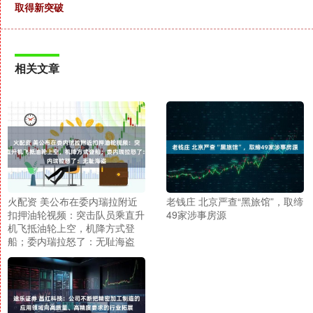
取得新突破
相关文章
火配资 美公布在委内瑞拉附近
老钱庄 北京严查“黑旅馆”，取缔
扣押油轮视频：突击队员乘直升
49家涉事房源
机飞抵油轮上空，机降方式登
船；委内瑞拉怒了：无耻海盗