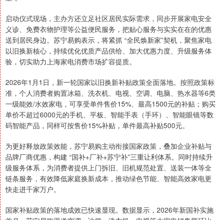
启动仪式现场，主办方还立足社区居民实际需求，同步开展家电安全
义诊、免费衣物护理等公益便民服务，把贴心服务与实实在在的优惠
送到居民身边。苏宁易购表示，将紧抓 “全民焕新家”契机，聚焦家电
以旧换新核心，持续优化优质产品供给、加大优惠力度、升级服务体
验，切实助力上海家电消费市场扩容提质。
2026年1月1日，新一轮国家以旧换新补贴政策全面落地。按照政策标
准，个人消费者购置冰箱、洗衣机、电视、空调、电脑、热水器等6类
一级能效/水效家电，可享受单件售价15%、最高1500元的补贴；购买
单价不超过6000元的手机、平板、智能手表（手环）、智能眼镜等数
码智能产品，同样可按售价15%补贴，单件最高补贴500元。
为更好释放政策效能，苏宁易购主动衔接国家政策，叠加企业补贴与
品牌厂商优惠，构建 “国补+厂补+苏宁补”三重让利体系。同时持续升
级服务体系，为消费者提供上门拆旧、旧机规范处置、送装一体等全
链条服务，有效降低家庭换新成本，推动绿色节能、智能高效家电更
快走进千家万户。
国家补贴政策的落地成效已快速显现。数据显示，2026年新国补实施