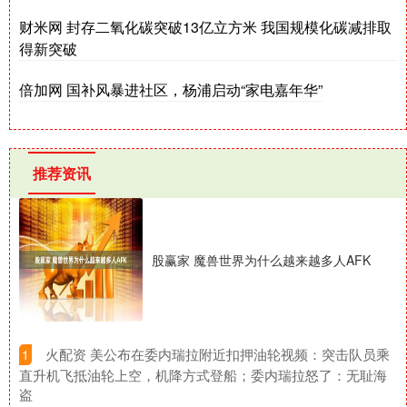
财米网 封存二氧化碳突破13亿立方米 我国规模化碳减排取
得新突破
倍加网 国补风暴进社区，杨浦启动“家电嘉年华”
推荐资讯
股赢家 魔兽世界为什么越来越多人AFK
​火配资 美公布在委内瑞拉附近扣押油轮视频：突击队员乘
1
直升机飞抵油轮上空，机降方式登船；委内瑞拉怒了：无耻海
盗